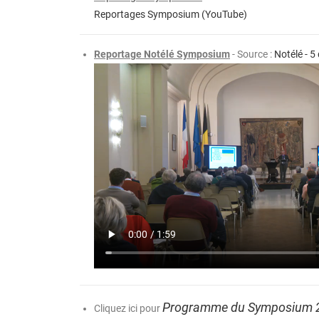
Reportages Symposium (YouTube)
Reportage Notélé Symposium
- Source :
Notélé - 
Programme du Symposium 
Cliquez ici pour